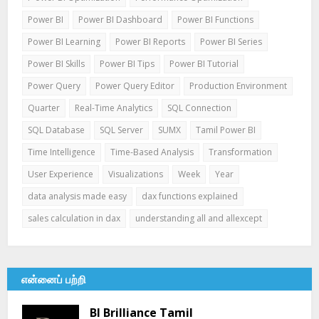
Power BI
Power BI Dashboard
Power BI Functions
Power BI Learning
Power BI Reports
Power BI Series
Power BI Skills
Power BI Tips
Power BI Tutorial
Power Query
Power Query Editor
Production Environment
Quarter
Real-Time Analytics
SQL Connection
SQL Database
SQL Server
SUMX
Tamil Power BI
Time Intelligence
Time-Based Analysis
Transformation
User Experience
Visualizations
Week
Year
data analysis made easy
dax functions explained
sales calculation in dax
understanding all and allexcept
என்னைப் பற்றி
BI Brilliance Tamil