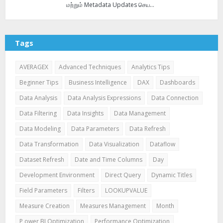
மற்றும் Metadata Updates செய…
Tags
AVERAGEX
Advanced Techniques
Analytics Tips
Beginner Tips
Business Intelligence
DAX
Dashboards
Data Analysis
Data Analysis Expressions
Data Connection
Data Filtering
Data Insights
Data Management
Data Modeling
Data Parameters
Data Refresh
Data Transformation
Data Visualization
Dataflow
Dataset Refresh
Date and Time Columns
Day
Development Environment
Direct Query
Dynamic Titles
Field Parameters
Filters
LOOKUPVALUE
Measure Creation
Measures Management
Month
P ower BI Optimization
Performance Optimization