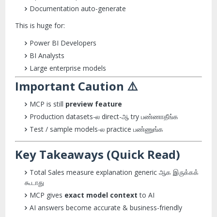
Documentation auto-generate
This is huge for:
Power BI Developers
BI Analysts
Large enterprise models
Important Caution ⚠️
MCP is still
preview feature
Production datasets-ல direct-ஆ try பண்ணாதீங்க
Test / sample models-ல practice பண்ணுங்க
Key Takeaways (Quick Read)
Total Sales measure explanation generic ஆக இருக்கக்
கூடாது
MCP gives
exact model context
to AI
AI answers become accurate & business-friendly