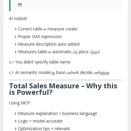
AI output:
Correct table-ல measure create
Proper DAX expression
Measure description auto-added
Measures table-ல automatic-ஆ place ஆகும்
👉 You didn’t specify table name
👉 AI semantic model-ஐ base பண்ணி decide பண்ணுது
Total Sales Measure – Why this
is Powerful?
Using MCP:
Measure explanation = business language
Logic = model-accurate
Optimization tips = relevant