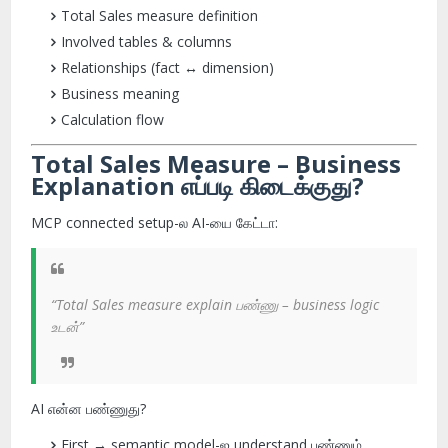
Total Sales measure definition
Involved tables & columns
Relationships (fact ↔ dimension)
Business meaning
Calculation flow
Total Sales Measure – Business
Explanation எப்படி கிடைக்குது?
MCP connected setup-ல AI-யை கேட்டா:
“Total Sales measure explain பண்ணு – business logic
உடன்”
AI என்ன பண்ணுது?
First → semantic model-ஐ understand பண்ணும்