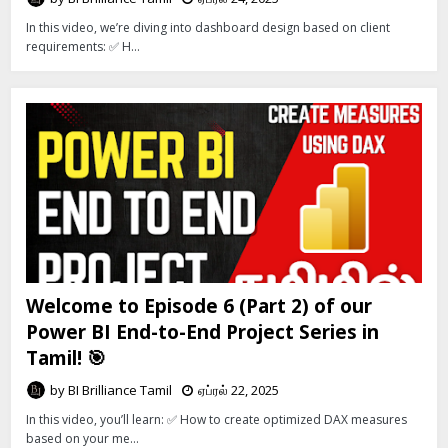
In this video, we’re diving into dashboard design based on client
requirements: ✅ H…
Welcome to Episode 6 (Part 2) of our
Power BI End-to-End Project Series in
Tamil! 🎯
by
BI Brilliance Tamil
ஏப்ரல் 22, 2025
In this video, you’ll learn: ✅ How to create optimized DAX measures
based on your me…