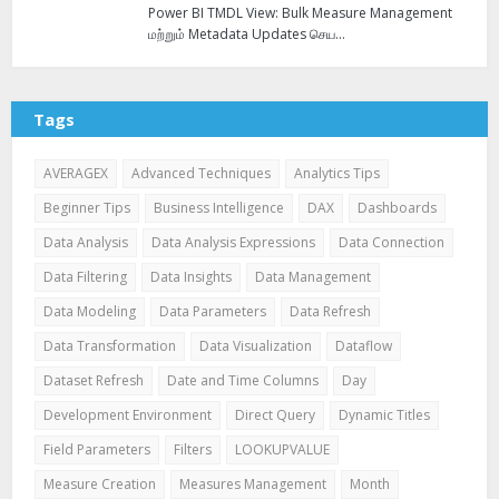
Power BI TMDL View: Bulk Measure Management
மற்றும் Metadata Updates செய…
Tags
AVERAGEX
Advanced Techniques
Analytics Tips
Beginner Tips
Business Intelligence
DAX
Dashboards
Data Analysis
Data Analysis Expressions
Data Connection
Data Filtering
Data Insights
Data Management
Data Modeling
Data Parameters
Data Refresh
Data Transformation
Data Visualization
Dataflow
Dataset Refresh
Date and Time Columns
Day
Development Environment
Direct Query
Dynamic Titles
Field Parameters
Filters
LOOKUPVALUE
Measure Creation
Measures Management
Month