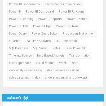
P ower BI Optimization
Performance Optimization
Power BI
Power BI Dashboard
Power BI Functions
Power BI Learning
Power BI Reports
Power BI Series
Power BI Skills
Power BI Tips
Power BI Tutorial
Power Query
Power Query Editor
Production Environment
Quarter
Real-Time Analytics
SQL Connection
SQL Database
SQL Server
SUMX
Tamil Power BI
Time Intelligence
Time-Based Analysis
Transformation
User Experience
Visualizations
Week
Year
data analysis made easy
dax functions explained
sales calculation in dax
understanding all and allexcept
என்னைப் பற்றி