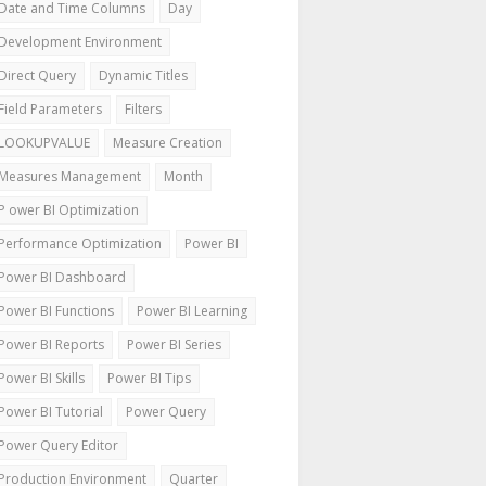
Date and Time Columns
Day
Development Environment
Direct Query
Dynamic Titles
Field Parameters
Filters
LOOKUPVALUE
Measure Creation
Measures Management
Month
P ower BI Optimization
Performance Optimization
Power BI
Power BI Dashboard
Power BI Functions
Power BI Learning
Power BI Reports
Power BI Series
Power BI Skills
Power BI Tips
Power BI Tutorial
Power Query
Power Query Editor
Production Environment
Quarter