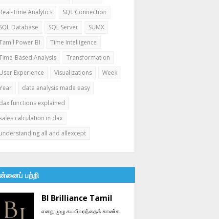
Real-Time Analytics
SQL Connection
SQL Database
SQL Server
SUMX
Tamil Power BI
Time Intelligence
Time-Based Analysis
Transformation
User Experience
Visualizations
Week
Year
data analysis made easy
dax functions explained
sales calculation in dax
understanding all and allexcept
ன்னைப் பற்றி
BI Brilliance Tamil
எனது முழு சுயவிவரத்தைக் காண்க