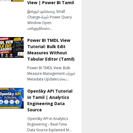
View | Power BI Tamil
இன்னும் ஒவ்வொரு Small
Change-க்கும் Power Query
Window Open
பண்ணுறீங்களா…
Power BI TMDL View
Tutorial: Bulk Edit
Measures Without
Tabular Editor (Tamil)
Power BI TMDL View: Bulk
Measure Management மற்றும்
Metadata Updates செய…
OpenSky API Tutorial
in Tamil | Analytics
Engineering Data
Source
OpenSky API in Analytics
Engineering – Real-Time
Data Source Explained M…