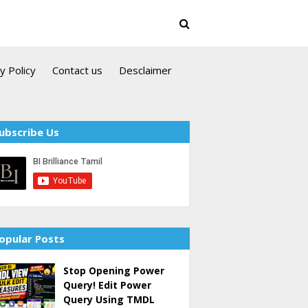
y Policy
Contact us
Desclaimer
ubscribe Us
opular Posts
Stop Opening Power
Query! Edit Power
Query Using TMDL