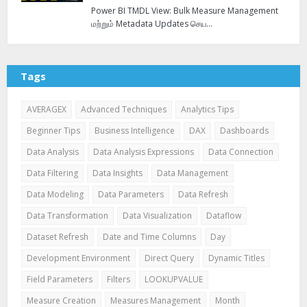
Power BI TMDL View: Bulk Measure Management
மற்றும் Metadata Updates செய…
Tags
AVERAGEX
Advanced Techniques
Analytics Tips
Beginner Tips
Business Intelligence
DAX
Dashboards
Data Analysis
Data Analysis Expressions
Data Connection
Data Filtering
Data Insights
Data Management
Data Modeling
Data Parameters
Data Refresh
Data Transformation
Data Visualization
Dataflow
Dataset Refresh
Date and Time Columns
Day
Development Environment
Direct Query
Dynamic Titles
Field Parameters
Filters
LOOKUPVALUE
Measure Creation
Measures Management
Month