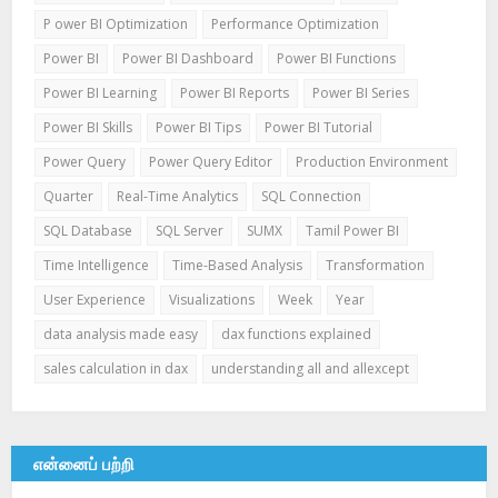
P ower BI Optimization
Performance Optimization
Power BI
Power BI Dashboard
Power BI Functions
Power BI Learning
Power BI Reports
Power BI Series
Power BI Skills
Power BI Tips
Power BI Tutorial
Power Query
Power Query Editor
Production Environment
Quarter
Real-Time Analytics
SQL Connection
SQL Database
SQL Server
SUMX
Tamil Power BI
Time Intelligence
Time-Based Analysis
Transformation
User Experience
Visualizations
Week
Year
data analysis made easy
dax functions explained
sales calculation in dax
understanding all and allexcept
என்னைப் பற்றி