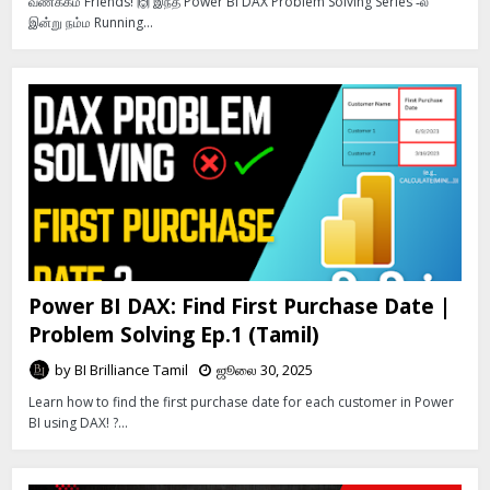
வணக்கம் Friends! 🙌 இந்த Power BI DAX Problem Solving Series ‑ல்
இன்று நம்ம Running…
Power BI DAX: Find First Purchase Date |
Problem Solving Ep.1 (Tamil)
by
BI Brilliance Tamil
ஜூலை 30, 2025
Learn how to find the first purchase date for each customer in Power
BI using DAX! ?…