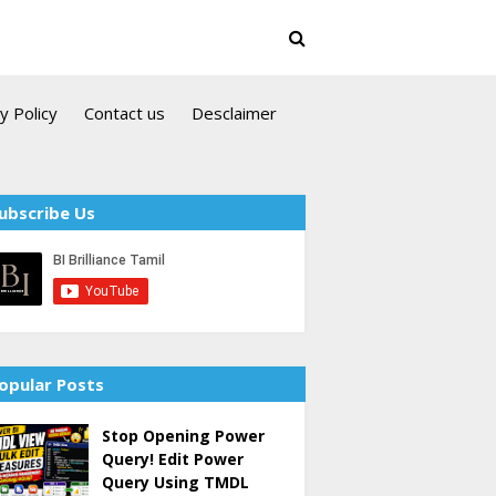
y Policy
Contact us
Desclaimer
ubscribe Us
opular Posts
Stop Opening Power
Query! Edit Power
Query Using TMDL