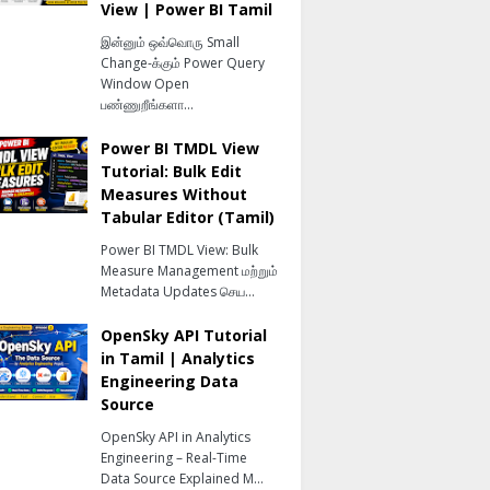
View | Power BI Tamil
இன்னும் ஒவ்வொரு Small
Change-க்கும் Power Query
Window Open
பண்ணுறீங்களா…
Power BI TMDL View
Tutorial: Bulk Edit
Measures Without
Tabular Editor (Tamil)
Power BI TMDL View: Bulk
Measure Management மற்றும்
Metadata Updates செய…
OpenSky API Tutorial
in Tamil | Analytics
Engineering Data
Source
OpenSky API in Analytics
Engineering – Real-Time
Data Source Explained M…