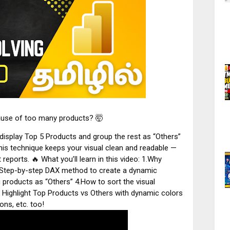
ause of too many products? 🤯
o display Top 5 Products and group the rest as “Others”
s technique keeps your visual clean and readable —
 reports. 🔥 What you’ll learn in this video: 1.Why
 2.Step-by-step DAX method to create a dynamic
 products as “Others” 4.How to sort the visual
: Highlight Top Products vs Others with dynamic colors
ns, etc. too!