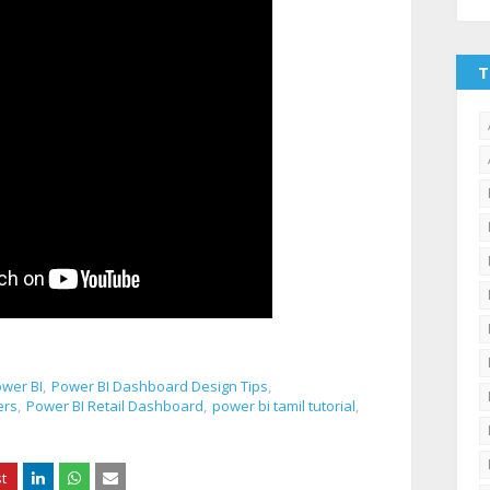
T
wer BI
Power BI Dashboard Design Tips
ers
Power BI Retail Dashboard
power bi tamil tutorial