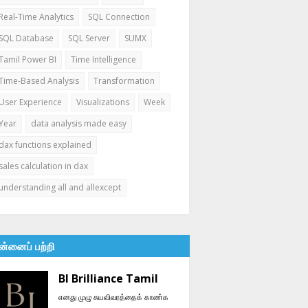
Real-Time Analytics
SQL Connection
SQL Database
SQL Server
SUMX
Tamil Power BI
Time Intelligence
Time-Based Analysis
Transformation
User Experience
Visualizations
Week
Year
data analysis made easy
dax functions explained
sales calculation in dax
understanding all and allexcept
ன்னைப் பற்றி
BI Brilliance Tamil
எனது முழு சுயவிவரத்தைக் காண்க