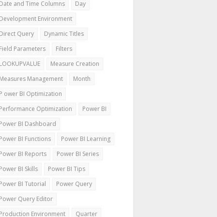
Date and Time Columns
Day
Development Environment
Direct Query
Dynamic Titles
Field Parameters
Filters
LOOKUPVALUE
Measure Creation
Measures Management
Month
P ower BI Optimization
Performance Optimization
Power BI
Power BI Dashboard
Power BI Functions
Power BI Learning
Power BI Reports
Power BI Series
Power BI Skills
Power BI Tips
Power BI Tutorial
Power Query
Power Query Editor
Production Environment
Quarter