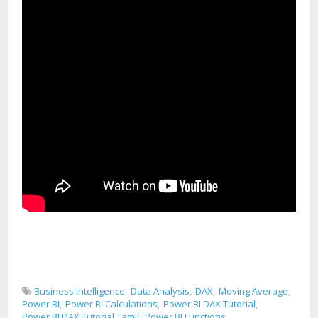
Business Intelligence
Data Analysis
DAX
Moving Average
Power BI
Power BI Calculations
Power BI DAX Tutorial
Power BI DAX Tutorial Tamil
Power BI Functions