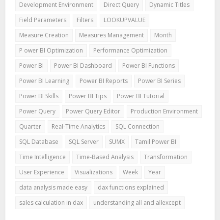
Development Environment
Direct Query
Dynamic Titles
Field Parameters
Filters
LOOKUPVALUE
Measure Creation
Measures Management
Month
P ower BI Optimization
Performance Optimization
Power BI
Power BI Dashboard
Power BI Functions
Power BI Learning
Power BI Reports
Power BI Series
Power BI Skills
Power BI Tips
Power BI Tutorial
Power Query
Power Query Editor
Production Environment
Quarter
Real-Time Analytics
SQL Connection
SQL Database
SQL Server
SUMX
Tamil Power BI
Time Intelligence
Time-Based Analysis
Transformation
User Experience
Visualizations
Week
Year
data analysis made easy
dax functions explained
sales calculation in dax
understanding all and allexcept