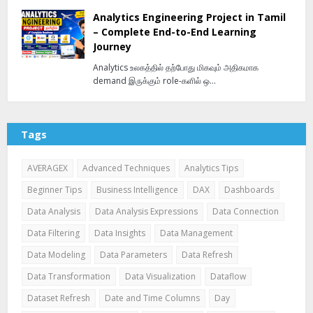
Analytics Engineering Project in Tamil
– Complete End-to-End Learning
Journey
Analytics உலகத்தில் தற்போது மிகவும் அதிகமாக
demand இருக்கும் role-களில் ஒ…
Tags
AVERAGEX
Advanced Techniques
Analytics Tips
Beginner Tips
Business Intelligence
DAX
Dashboards
Data Analysis
Data Analysis Expressions
Data Connection
Data Filtering
Data Insights
Data Management
Data Modeling
Data Parameters
Data Refresh
Data Transformation
Data Visualization
Dataflow
Dataset Refresh
Date and Time Columns
Day