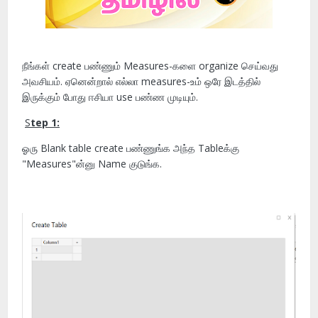
நீங்கள் create பண்ணும் Measures-களை organize செய்வது
அவசியம். ஏனென்றால் எல்லா measures-உம் ஒரே இடத்தில்
இருக்கும் போது ஈசியா use பண்ண முடியும்.
S
tep 1:
ஓரு Blank table create பண்ணுங்க அந்த Tableக்கு
"Measures"ன்னு Name குடுங்க.