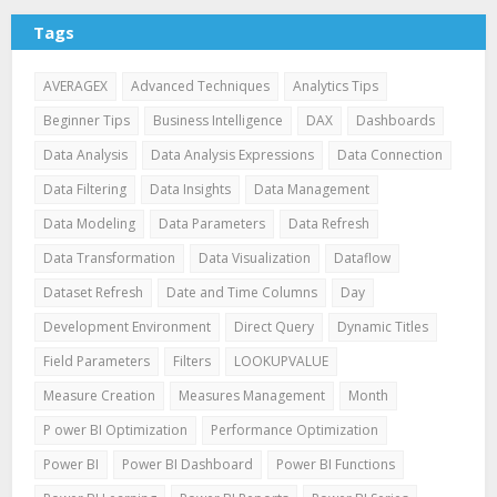
Tags
AVERAGEX
Advanced Techniques
Analytics Tips
Beginner Tips
Business Intelligence
DAX
Dashboards
Data Analysis
Data Analysis Expressions
Data Connection
Data Filtering
Data Insights
Data Management
Data Modeling
Data Parameters
Data Refresh
Data Transformation
Data Visualization
Dataflow
Dataset Refresh
Date and Time Columns
Day
Development Environment
Direct Query
Dynamic Titles
Field Parameters
Filters
LOOKUPVALUE
Measure Creation
Measures Management
Month
P ower BI Optimization
Performance Optimization
Power BI
Power BI Dashboard
Power BI Functions