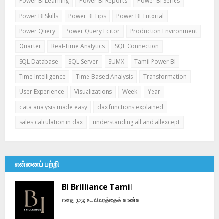
Power BI Learning
Power BI Reports
Power BI Series
Power BI Skills
Power BI Tips
Power BI Tutorial
Power Query
Power Query Editor
Production Environment
Quarter
Real-Time Analytics
SQL Connection
SQL Database
SQL Server
SUMX
Tamil Power BI
Time Intelligence
Time-Based Analysis
Transformation
User Experience
Visualizations
Week
Year
data analysis made easy
dax functions explained
sales calculation in dax
understanding all and allexcept
என்னைப் பற்றி
BI Brilliance Tamil
எனது முழு சுயவிவரத்தைக் காண்க